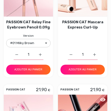
PASSION CAT Relay Fine
PASSION CAT Mascara
Eyebrown Pencil 0.09g
Express Curl-Up
Version
Augmenter la quantité de PASSION CAT Relay Fine Eyeb
Augmenter la quantité de PASSION CAT Re
Augmenter la quantité d
Augmenter 
AJOUTER AU PANIER
AJOUTER AU PANIER
21.90
21.90
€
€
PASSION CAT
PASSION CAT
Aperçu rapide PASSION CAT Dewy Gla
Aperçu