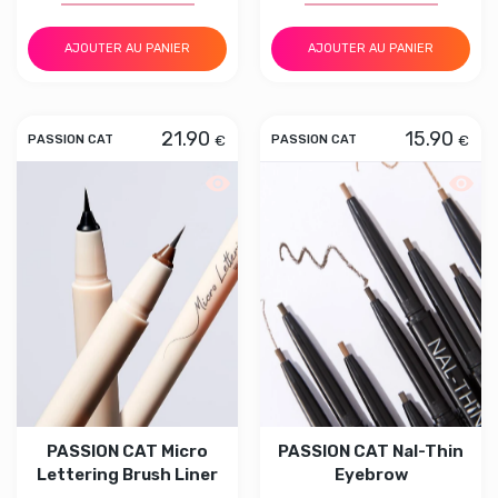
AJOUTER AU PANIER
AJOUTER AU PANIER
21.90
15.90
€
€
PASSION CAT
PASSION CAT
Aperçu rapide PASSION CAT Micro Lett
Aperç
PASSION CAT Micro
PASSION CAT Nal-Thin
Lettering Brush Liner
Eyebrow