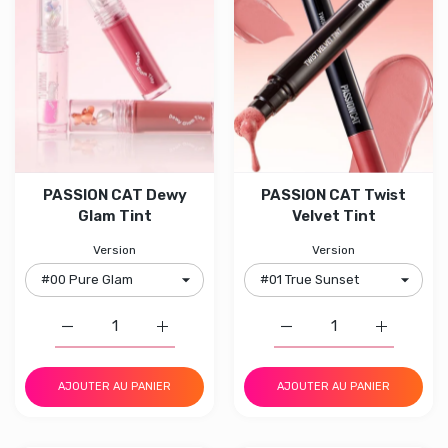
PASSION CAT Dewy
PASSION CAT Twist
Glam Tint
Velvet Tint
Version
Version
Augmenter la quantité de PASSION CAT Dewy Glam Tin
Augmenter la quantité de PASSION CAT D
Augmenter la quantité 
Augmenter 
AJOUTER AU PANIER
AJOUTER AU PANIER