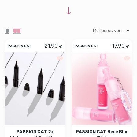
↓
21.90
17.90
€
€
PASSION CAT
PASSION CAT
Aperçu rapide PASSION CAT 2x Waterp
Aperçu
PASSION CAT 2x
PASSION CAT Bere Blur