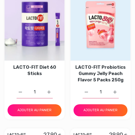
LACTO-FIT Diet 60
LACTO-FIT Probiotics
Sticks
Gummy Jelly Peach
Flavor 5 Packs 250g
Augmenter la quantité de LACTO-FIT Diet 60 Sticks Defa
Augmenter la quantité de LACTO-FIT Diet 
Augmenter la quantité d
Augmenter 
AJOUTER AU PANIER
AJOUTER AU PANIER
27.90
29.90
€
€
LACTO-FIT
LACTO-FIT