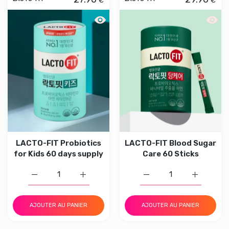
Aperçu rapide LACTO-FIT Probiotics f
Aperçu
LACTO-FIT Probiotics
LACTO-FIT Blood Sugar
for Kids 60 days supply
Care 60 Sticks
Augmenter la quantité de LACTO-FIT Probiotics for Kids
Augmenter la quantité de LACTO-FIT Probio
Augmenter la quantité d
Augmenter 
AJOUTER AU PANIER
AJOUTER AU PANIER