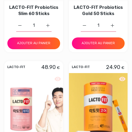
LACTO-FIT Probiotics
LACTO-FIT Probiotics
Slim 60 Sticks
Gold 50 Sticks
Augmenter la quantité de LACTO-FIT Probiotics Slim 60 
Augmenter la quantité de LACTO-FIT Probio
Augmenter la quantité d
Augmenter 
AJOUTER AU PANIER
AJOUTER AU PANIER
48.90
24.90
€
€
LACTO-FIT
LACTO-FIT
Aperçu rapide LACTO-FIT Probiotics B
Aperçu