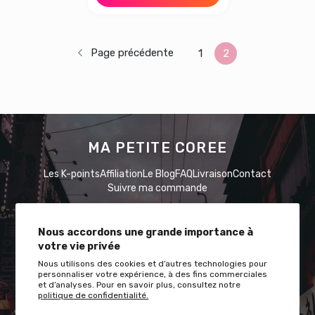
Page précédente
1
2
MA PETITE COREE
Les K-points
Affiliation
Le Blog
FAQ
Livraison
Contact
Suivre ma commande
Nous accordons une grande importance à
votre vie privée
Nous utilisons des cookies et d’autres technologies pour
Restez à l'écoute avec nous !
personnaliser votre expérience, à des fins commerciales
et d’analyses. Pour en savoir plus, consultez notre
Instagram
Facebook
TikTok
Pinterest
Twitter
YouTube
politique de confidentialité.