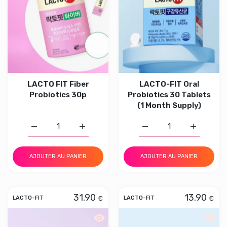
LACTO FIT Fiber
LACTO-FIT Oral
Probiotics 30p
Probiotics 30 Tablets
(1 Month Supply)
Augmenter la quantité d
Augmenter la quantité de LACTO FIT Fib
Augmenter 
Augmenter
AJOUTER AU PANIER
AJOUTER AU PANIER
31.90
13.90
€
€
LACTO-FIT
LACTO-FIT
Aperçu rapide LACTO-FIT Diet 60 Stic
Aperçu