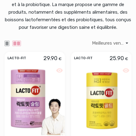
et à la probiotique. La marque propose une gamme de
produits, notamment des suppléments alimentaires, des
boissons lactofermentées et des probiotiques, tous conçus
pour favoriser une digestion saine et équilibrée.
29.90
25.90
€
€
LACTO-FIT
LACTO-FIT
Aperçu rapide LACTO-FIT Probiotics S
Aperçu