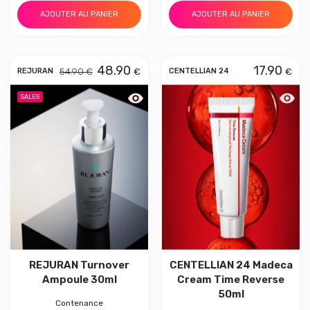
AJOUTER AU PANIER
AJOUTER AU PANIER
48.90
17.90
54.90 €
€
€
REJURAN
CENTELLIAN 24
Aperçu rapide REJURAN Turnover Am
Aperç
SALES
REJURAN Turnover
CENTELLIAN 24 Madeca
Ampoule 30ml
Cream Time Reverse
50ml
Contenance