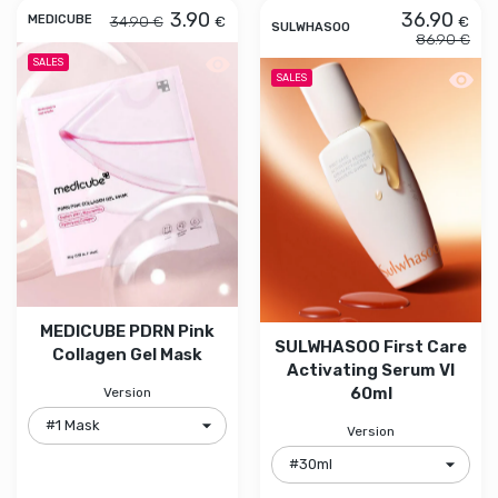
3.90
36.90
34.90 €
€
€
MEDICUBE
SULWHASOO
86.90 €
Aperçu rapide MEDICUBE PDRN Pink C
SALES
Aperçu
SALES
MEDICUBE PDRN Pink
SULWHASOO First Care
Collagen Gel Mask
Activating Serum VI
60ml
Version
Version