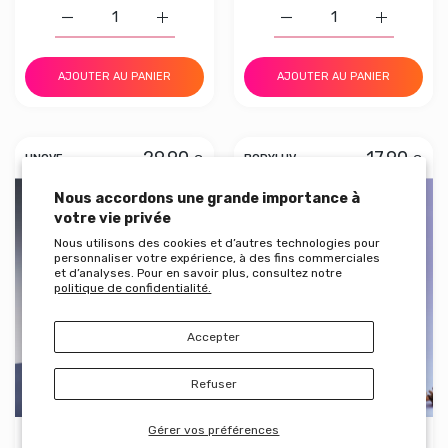
Augmenter la quantité de MEDICUBE PDRN Pink Collage
Augmenter la quantité de MEDICUBE PDRN
Augmenter la quantité 
Augmenter
AJOUTER AU PANIER
AJOUTER AU PANIER
29.90
17.90
€
€
UNOVE
BODYLUV
Aperçu rapide UNOVE Deep Damage T
Aperçu
Nous accordons une grande importance à
votre vie privée
Nous utilisons des cookies et d’autres technologies pour
personnaliser votre expérience, à des fins commerciales
et d’analyses. Pour en savoir plus, consultez notre
politique de confidentialité.
Accepter
Refuser
Gérer vos préférences
UNOVE Deep Damage
BODYLUV Vita Pure