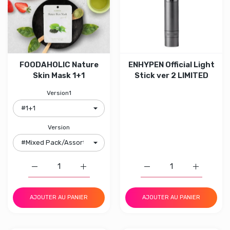
FOODAHOLIC Nature
ENHYPEN Official Light
Skin Mask 1+1
Stick ver 2 LIMITED
Version1
Version
Augmenter la quantité de FOODAHOLIC Nature Skin Mas
Augmenter la quantité de FOODAHOLIC Nat
Augmenter la quantité de
Augmenter 
AJOUTER AU PANIER
AJOUTER AU PANIER