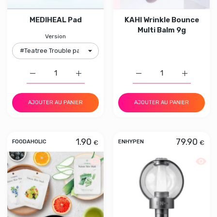
MEDIHEAL Pad
KAHI Wrinkle Bounce
Multi Balm 9g
Version
Augmenter la quantité de MEDIHEAL Pad #Teatree Trou
Augmenter la quantité de MEDIHEAL Pad 
Augmenter la quantité d
Augmenter 
AJOUTER AU PANIER
AJOUTER AU PANIER
1.90
79.90
€
€
FOODAHOLIC
ENHYPEN
Aperçu rapide FOODAHOLIC Nature Ski
Aperçu