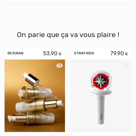
On parie que ça va vous plaire !
53.90
79.90
€
€
REJURAN
STRAY KIDS
Aperçu rapide REJURAN Turn Over Amp
Aperçu