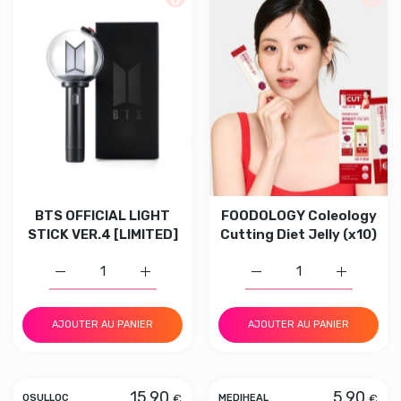
BTS OFFICIAL LIGHT
FOODOLOGY Coleology
STICK VER.4 [LIMITED]
Cutting Diet Jelly (x10)
Augmenter la quantité de BTS OFFICIAL LIGHT STICK VE
Augmenter la quantité de BTS OFFICIAL L
Augmenter la quantité d
Augmenter 
AJOUTER AU PANIER
AJOUTER AU PANIER
15.90
5.90
€
€
OSULLOC
MEDIHEAL