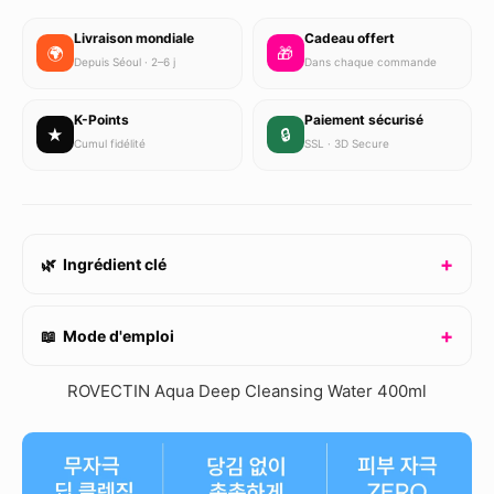
Livraison mondiale
Cadeau offert
🌍
🎁
Depuis Séoul · 2–6 j
Dans chaque commande
K-Points
Paiement sécurisé
★
🔒
Cumul fidélité
SSL · 3D Secure
🌿 Ingrédient clé
📖 Mode d'emploi
ROVECTIN Aqua Deep Cleansing Water 400ml