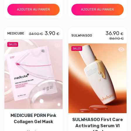
AJOUTER AU PANIER
AJOUTER AU PANIER
3.90
36.90
34.90 €
€
€
MEDICUBE
SULWHASOO
86.90 €
Aperçu rapide MEDICUBE PDRN Pink C
SALES
Aperçu
SALES
MEDICUBE PDRN Pink
SULWHASOO First Care
Collagen Gel Mask
Activating Serum VI