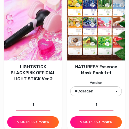
LIGHTSTICK
NATUREBY Essence
BLACKPINK OFFICIAL
Mask Pack 1+1
LIGHT STICK Ver.2
Version
Augmenter la quantité de LIGHTSTICK BLACKPINK OFFIC
Augmenter la quantité de LIGHTSTICK BLA
Augmenter la quantité 
Augmenter
AJOUTER AU PANIER
AJOUTER AU PANIER