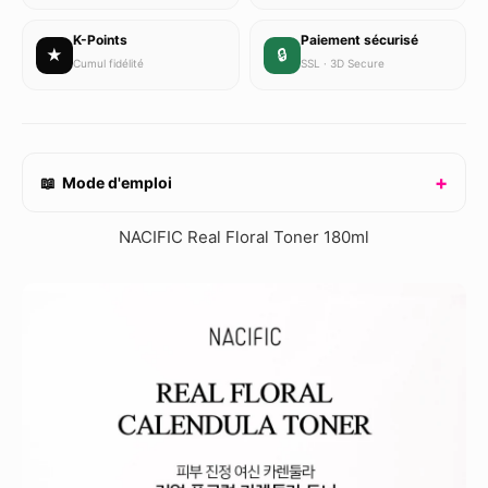
K-Points
Paiement sécurisé
★
🔒
Cumul fidélité
SSL · 3D Secure
📖 Mode d'emploi
NACIFIC Real Floral Toner 180ml