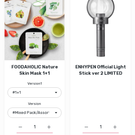
FOODAHOLIC Nature
ENHYPEN Official Light
Skin Mask 1+1
Stick ver 2 LIMITED
Version1
Version
Augmenter la quantité de FOODAHOLIC Nature Skin Mas
Augmenter la quantité de FOODAHOLIC Nat
Augmenter la quantité de
Augmenter 