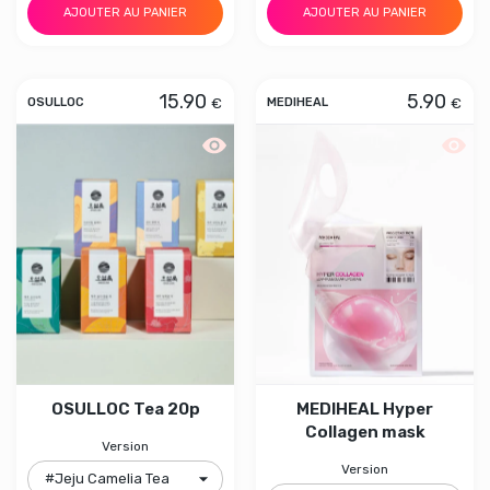
AJOUTER AU PANIER
AJOUTER AU PANIER
15.90
5.90
€
€
OSULLOC
MEDIHEAL
Aperçu rapide OSULLOC Tea 20p
Aperç
OSULLOC Tea 20p
MEDIHEAL Hyper
Collagen mask
Version
Version