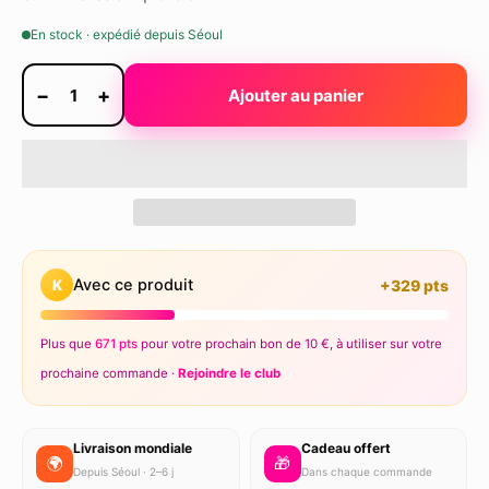
En stock · expédié depuis Séoul
−
+
1
Ajouter au panier
Avec ce produit
K
+329 pts
Plus que
671 pts
pour votre prochain bon de 10 €, à utiliser sur votre
prochaine commande ·
Rejoindre le club
Livraison mondiale
Cadeau offert
🌍
🎁
Depuis Séoul · 2–6 j
Dans chaque commande