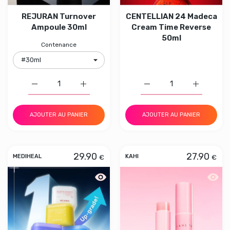
REJURAN Turnover
CENTELLIAN 24 Madeca
Ampoule 30ml
Cream Time Reverse
50ml
Contenance
Augmenter la quantité de REJURAN Turnover Ampoule 
Augmenter la quantité de REJURAN Turn
Augmenter la quantité 
Augmenter
AJOUTER AU PANIER
AJOUTER AU PANIER
29.90
27.90
€
€
MEDIHEAL
KAHI
Aperçu rapide MEDIHEAL Pad
Aperçu