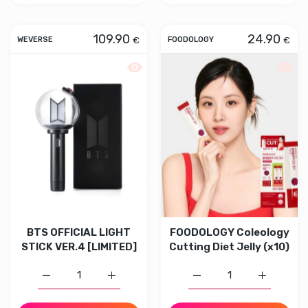
109.90
24.90
€
€
WEVERSE
FOODOLOGY
Aperçu rapide BTS OFFICIAL LIGHT S
Aperçu
BTS OFFICIAL LIGHT
FOODOLOGY Coleology
STICK VER.4 [LIMITED]
Cutting Diet Jelly (x10)
Augmenter la quantité de BTS OFFICIAL LIGHT STICK VE
Augmenter la quantité de BTS OFFICIAL L
Augmenter la quantité d
Augmenter 