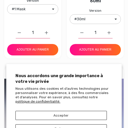
60ml
Version
Version
Augmenter la quantité de MEDICUBE PDRN Pink Collage
Augmenter la quantité de MEDICUBE PDRN
Augmenter la quantité 
Augmenter
AJOUTER AU PANIER
AJOUTER AU PANIER
29.90
17.90
€
€
UNOVE
BODYLUV
Nous accordons une grande importance à
votre vie privée
Aperçu rapide UNOVE Deep Damage T
Aperçu
Nous utilisons des cookies et d’autres technologies pour
personnaliser votre expérience, à des fins commerciales
et d’analyses. Pour en savoir plus, consultez notre
politique de confidentialité.
Accepter