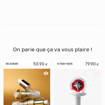
On parie que ça va vous plaire !
53.90
79.90
€
€
REJURAN
STRAY KIDS
Aperçu rapide REJURAN Turn Over Amp
Aperçu