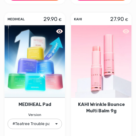
29.90
27.90
€
€
MEDIHEAL
KAHI
Aperçu rapide MEDIHEAL Pad
Aperçu
MEDIHEAL Pad
KAHI Wrinkle Bounce
Multi Balm 9g
Version