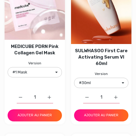
MEDICUBE PDRN Pink
SULWHASOO First Care
Collagen Gel Mask
Activating Serum VI
60ml
Version
Version
Augmenter la quantité de MEDICUBE PDRN Pink Collage
Augmenter la quantité de MEDICUBE PDRN
Augmenter la quantité 
Augmenter
AJOUTER AU PANIER
AJOUTER AU PANIER