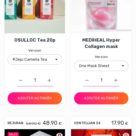
OSULLOC Tea 20p
MEDIHEAL Hyper
Collagen mask
Version
Version
Augmenter la quantité de OSULLOC Tea 20p #Jeju Came
Augmenter la quantité de OSULLOC Tea 2
Augmenter la quantité 
Augmenter
AJOUTER AU PANIER
AJOUTER AU PANIER
48.90
17.90
54.90 €
€
€
REJURAN
CENTELLIAN 24
Aperçu rapide REJURAN Turnover Am
Aperç
SALES