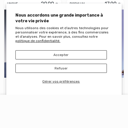
29.90
17.90
€
€
UNOVE
BODYLUV
Aperçu rapide UNOVE Deep Damage T
Aperçu
Nous accordons une grande importance à
votre vie privée
Nous utilisons des cookies et d’autres technologies pour
personnaliser votre expérience, à des fins commerciales
et d’analyses. Pour en savoir plus, consultez notre
politique de confidentialité.
Accepter
Refuser
Gérer vos préférences
UNOVE Deep Damage
BODYLUV Vita Pure
Treatment EX 320ml
Filter
Version
Modèle
COMPTE D'UTILISATEUR
Panier
Maison
Compte
Chariot
Version2