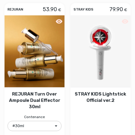
53.90
79.90
€
€
REJURAN
STRAY KIDS
Aperçu rapide REJURAN Turn Over Amp
Aperçu
REJURAN Turn Over
STRAY KIDS Lightstick
Ampoule Dual Effector
Official ver.2
30ml
Contenance