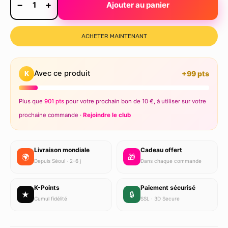
−
+
1
Ajouter au panier
ACHETER MAINTENANT
Avec ce produit
K
+99 pts
Plus que
901 pts
pour votre prochain bon de 10 €, à utiliser sur votre
prochaine commande ·
Rejoindre le club
Livraison mondiale
Cadeau offert
🌍
🎁
Depuis Séoul · 2–6 j
Dans chaque commande
K-Points
Paiement sécurisé
★
🔒
Cumul fidélité
SSL · 3D Secure