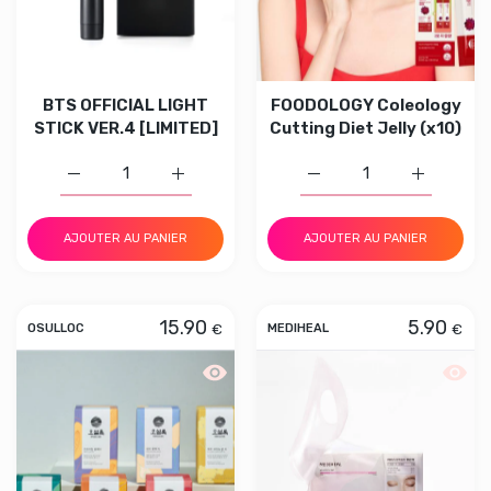
BTS OFFICIAL LIGHT
FOODOLOGY Coleology
STICK VER.4 [LIMITED]
Cutting Diet Jelly (x10)
Augmenter la quantité de BTS OFFICIAL LIGHT STICK VE
Augmenter la quantité de BTS OFFICIAL L
Augmenter la quantité d
Augmenter 
AJOUTER AU PANIER
AJOUTER AU PANIER
15.90
5.90
€
€
OSULLOC
MEDIHEAL
Aperçu rapide OSULLOC Tea 20p
Aperç