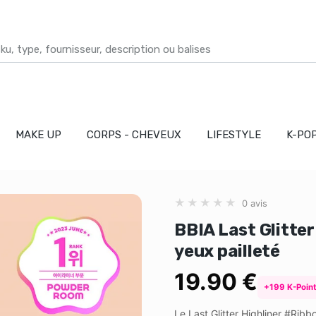
MAKE UP
CORPS - CHEVEUX
LIFESTYLE
K-PO
★
★
★
★
★
0 avis
BBIA Last Glitter
yeux pailleté
19.90 €
+199 K-Point
Le Last Glitter Highliner #Ribb