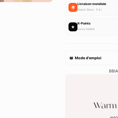
Livraison mondiale
🌍
Depuis Séoul · 2–6 j
K-Points
★
Cumul fidélité
📖 Mode d'emploi
BBIA