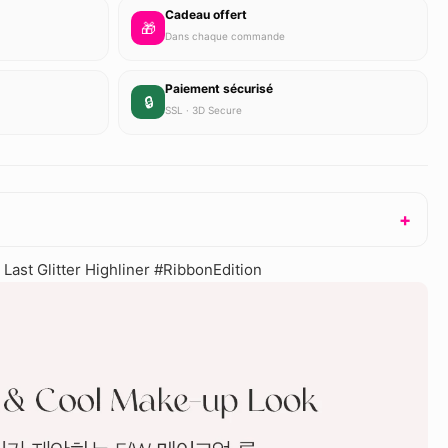
Cadeau offert
🎁
Dans chaque commande
Paiement sécurisé
🔒
SSL · 3D Secure
 Last Glitter Highliner #RibbonEdition