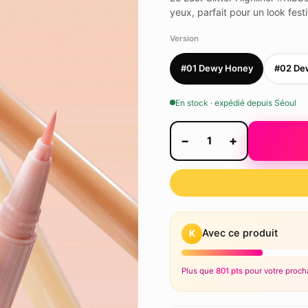
yeux, parfait pour un look festi
Version
#01 Dewy Honey
#02 De
En stock · expédié depuis Séoul
−
+
1
Avec ce produit
K
Plus que
801 pts
pour votre procha