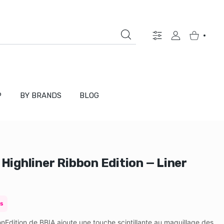
Réglages
COMPTE D'UTILISA
Panier
P
BY BRANDS
BLOG
 Highliner Ribbon Edition — Liner
s
onEdition de BBIA ajoute une touche scintillante au maquillage des