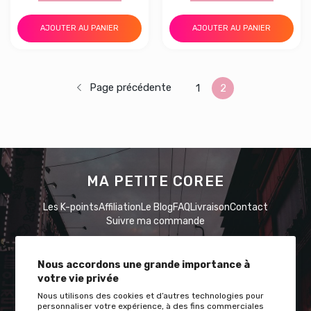
AJOUTER AU PANIER
AJOUTER AU PANIER
Page précédente
1
2
MA PETITE COREE
Les K-points
Affiliation
Le Blog
FAQ
Livraison
Contact
Suivre ma commande
Nous accordons une grande importance à
votre vie privée
Nous utilisons des cookies et d’autres technologies pour
Restez à l'écoute avec nous !
personnaliser votre expérience, à des fins commerciales