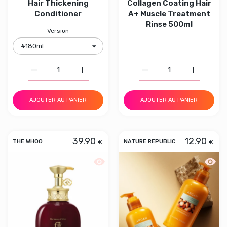
Hair Thickening
Collagen Coating Hair
Conditioner
A+ Muscle Treatment
Rinse 500ml
Version
Augmenter la quantité de AROMATICA Rosemary Hair Th
Augmenter la quantité de AROMATICA Ros
Augmenter la quantité d
Augmenter 
AJOUTER AU PANIER
AJOUTER AU PANIER
39.90
12.90
€
€
THE WHOO
NATURE REPUBLIC
Aperçu rapide THE WHOO Whoo Spa E
Aperç