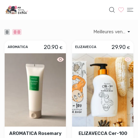
SER AU CONTENU
CONDITIONER
20.90
29.90
€
€
AROMATICA
ELIZAVECCA
Aperçu rapide AROMATICA Rosemary Ha
Aperçu
AROMATICA Rosemary
ELIZAVECCA Cer-100