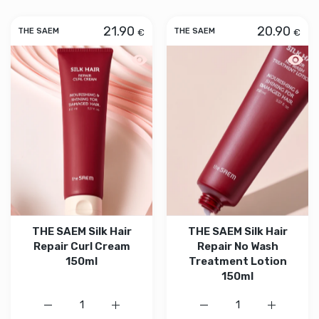
21.90
20.90
€
€
THE SAEM
THE SAEM
Aperçu rapide THE SAEM Silk Hair Repa
Aperçu
THE SAEM Silk Hair
THE SAEM Silk Hair
Repair Curl Cream
Repair No Wash
150ml
Treatment Lotion
150ml
Augmenter la quantité de THE SAEM
Augmente