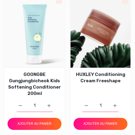
Aperçu rapide GOONGBE Gungjungbich
Aperç
GOONGBE
HUXLEY Conditioning
Gungjungbicheok Kids
Cream Freeshape
Softening Conditioner
200ml
Augmenter la quantité 
Augmenter la quantité de GOO
Augmenter
Augmente
AJOUTER AU PANIER
AJOUTER AU PANIER