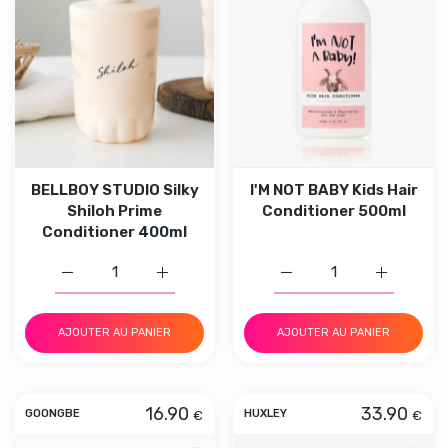
BELLBOY STUDIO Silky
I'M NOT BABY Kids Hair
Shiloh Prime
Conditioner 500ml
Conditioner 400ml
Augmenter la quantité de BELLBOY STUDIO Silky Shiloh 
Augmenter la quantité de BELLBOY STUDIO 
Augmenter la quantité d
Augmenter 
AJOUTER AU PANIER
AJOUTER AU PANIER
16.90
33.90
€
€
GOONGBE
HUXLEY