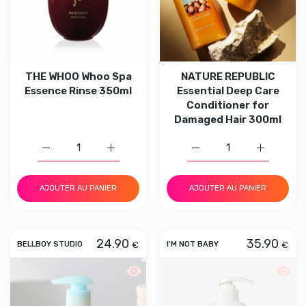
THE WHOO Whoo Spa
NATURE REPUBLIC
Essence Rinse 350ml
Essential Deep Care
Conditioner for
Damaged Hair 300ml
Augmenter la quantité de THE WHOO Whoo Spa Essence 
Augmenter la quantité de THE WHOO Whoo
Augmenter la quantité 
Augmenter
AJOUTER AU PANIER
AJOUTER AU PANIER
24.90
35.90
€
€
BELLBOY STUDIO
I'M NOT BABY
Aperçu rapide BELLBOY STUDIO Silky 
Aperçu