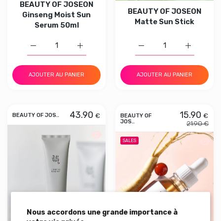
BEAUTY OF JOSEON
BEAUTY OF JOSEON
Ginseng Moist Sun
Matte Sun Stick
Serum 50ml
Augmenter la quantité de BEAUTY OF JOSEON Ginseng M
Augmenter la quantité de BEAUTY OF JOS
Augmenter la quantité 
Augmenter
AJOUTER AU PANIER
AJOUTER AU PANIER
43.90
15.90
€
€
BEAUTY OF JOS..
BEAUTY OF
JOS..
21.90 €
Aperçu rapide BEAUTY OF JOSEON Dy
Aperç
SALES
Nous accordons une grande importance à