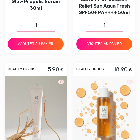
Glow Propolis Serum
Relief Sun Aqua Fresh
30ml
SPF50+ PA++++ 50ml
Augmenter la quantité de BEAUTY OF JOSEON Glow Prop
Augmenter la quantité de BEAUTY OF JOSE
Augmenter la quantité 
Augmenter
AJOUTER AU PANIER
AJOUTER AU PANIER
15.90
18.90
€
€
BEAUTY OF JOS..
BEAUTY OF JOS..
Aperçu rapide BEAUTY OF JOSEON Re
Aperç