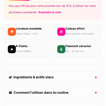
Plus que
761 pts
pour votre prochain bon de 10 €, à utiliser sur votre
prochaine commande ·
Rejoindre le club
Livraison mondiale
Cadeau offert
🌍
🎁
Depuis Séoul · 2–6 j
Dans chaque commande
K-Points
Paiement sécurisé
★
🔒
Cumul fidélité
SSL · 3D Secure
🌿 Ingrédients & actifs stars
📖 Comment l'utiliser dans ta routine