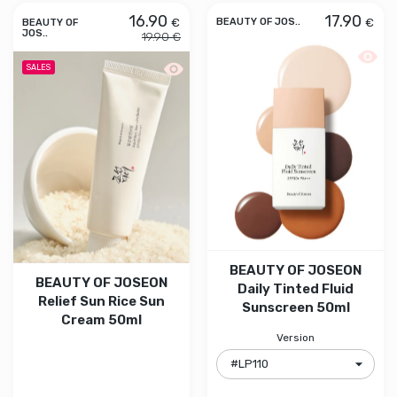
16.90
17.90
€
€
BEAUTY OF JOS..
BEAUTY OF
JOS..
19.90 €
Aperçu
Aperçu rapide BEAUTY OF JOSEON Rel
SALES
BEAUTY OF JOSEON
BEAUTY OF JOSEON
Daily Tinted Fluid
Relief Sun Rice Sun
Sunscreen 50ml
Cream 50ml
Version