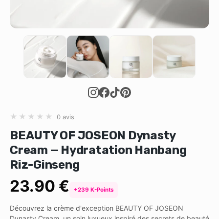
★
★
★
★
★
0 avis
BEAUTY OF JOSEON Dynasty
Cream — Hydratation Hanbang
Riz-Ginseng
23.90 €
+239 K-Points
Découvrez la crème d'exception BEAUTY OF JOSEON
Dynasty Cream, un soin luxueux inspiré des secrets de beauté