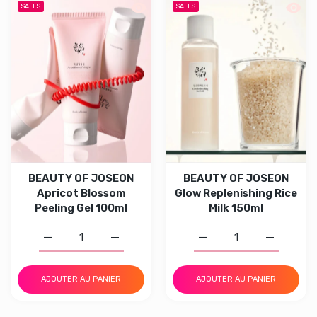
Aperçu rapide BEAUTY OF JOSEON Apr
Aperçu
SALES
SALES
BEAUTY OF JOSEON
BEAUTY OF JOSEON
Apricot Blossom
Glow Replenishing Rice
Peeling Gel 100ml
Milk 150ml
Augmenter la quantité de BEAUTY OF JOSEON Apricot Bl
Augmenter la quantité de BEAUTY OF JOSE
Augmenter la quantité d
Augmenter 
AJOUTER AU PANIER
AJOUTER AU PANIER