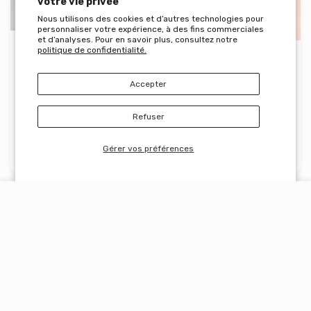
votre vie privée
Nous utilisons des cookies et d’autres technologies pour
personnaliser votre expérience, à des fins commerciales
et d’analyses. Pour en savoir plus, consultez notre
BEAUTY OF JOSEON
politique de confidentialité.
BEAUTY OF JOSEON
Dynasty Cream 100ml
Ginseng Snail Serum
30ml
Accepter
Refuser
Augmenter la quantité de BEAUTY OF JOSEON Dynasty C
Augmenter la quantité de BEAUTY OF JOS
Augmenter la quantité 
Augmenter
Gérer vos préférences
AJOUTER AU PANIER
AJOUTER AU PANIER
COMPTE D'UTILISATEUR
Panier
17.90
22.90
€
€
BEAUTY OF JOS..
BEAUTY OF JOS..
Maison
Compte
Chariot
Aperçu rapide BEAUTY OF JOSEON Red
Aperç