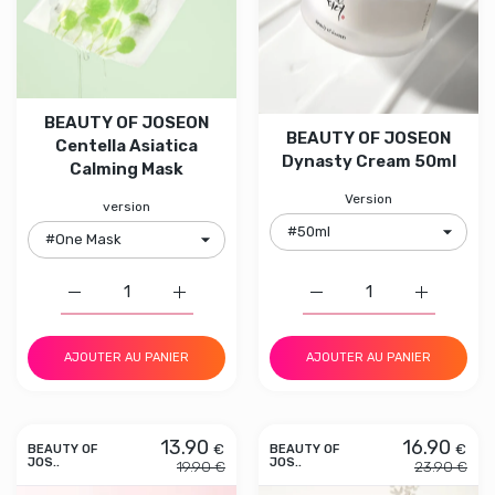
BEAUTY OF JOSEON
BEAUTY OF JOSEON
Centella Asiatica
Dynasty Cream 50ml
Calming Mask
Version
version
Augmenter la quantité de BEAUTY OF JOSEON Centella 
Augmenter la quantité de BEAUTY OF JOS
Augmenter la quantité
Augmenter
AJOUTER AU PANIER
AJOUTER AU PANIER
13.90
16.90
€
€
BEAUTY OF
BEAUTY OF
JOS..
JOS..
19.90 €
23.90 €