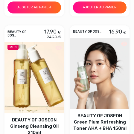
AJOUTER AU PANIER
AJOUTER AU PANIER
17.90
16.90
€
€
BEAUTY OF JOS..
BEAUTY OF
JOS..
24.90 €
Aperç
Aperçu rapide BEAUTY OF JOSEON Gins
SALES
BEAUTY OF JOSEON
BEAUTY OF JOSEON
Green Plum Refreshing
Ginseng Cleansing Oil
Toner AHA + BHA 150ml
210ml