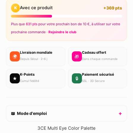
Avec ce produit
K
+369 pts
Plus que
631 pts
pour votre prochain bon de 10 €, à utiliser sur votre
prochaine commande ·
Rejoindre le club
Livraison mondiale
Cadeau offert
🌍
🎁
Depuis Séoul · 2–6 j
Dans chaque commande
K-Points
Paiement sécurisé
★
🔒
Cumul fidélité
SSL · 3D Secure
📖 Mode d'emploi
3CE Multi Eye Color Palette