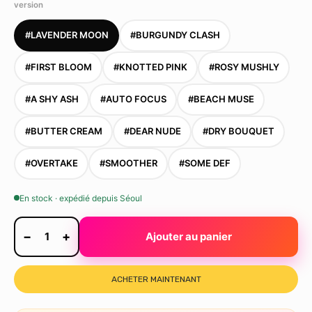
version
#LAVENDER MOON
#BURGUNDY CLASH
#FIRST BLOOM
#KNOTTED PINK
#ROSY MUSHLY
#A SHY ASH
#AUTO FOCUS
#BEACH MUSE
#BUTTER CREAM
#DEAR NUDE
#DRY BOUQUET
#OVERTAKE
#SMOOTHER
#SOME DEF
En stock · expédié depuis Séoul
−
+
1
Ajouter au panier
ACHETER MAINTENANT