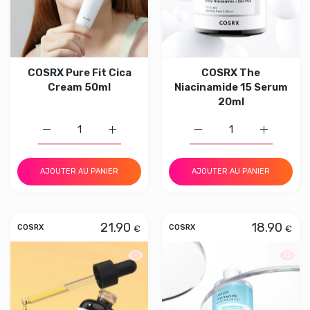
COSRX Pure Fit Cica
COSRX The
Cream 50ml
Niacinamide 15 Serum
20ml
Augmenter la quantité de COSRX Pure Fit Cica Cream 50
Augmenter la quantité de COSRX Pure Fit 
Augmenter la quantité d
Augmenter 
AJOUTER AU PANIER
AJOUTER AU PANIER
21.90
18.90
€
€
COSRX
COSRX
Aperçu rapide COSRX The Vitamin C 1
Aperçu