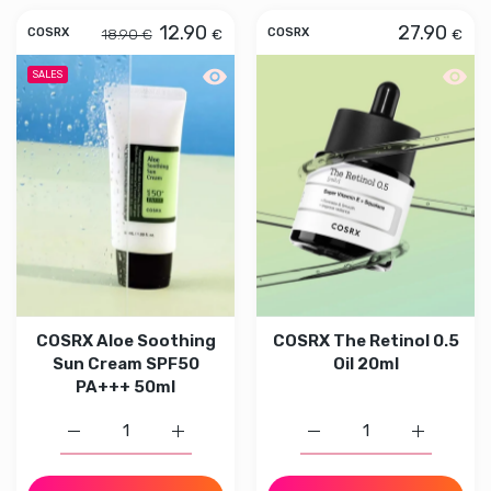
12.90
27.90
18.90 €
€
€
COSRX
COSRX
Aperçu rapide COSRX Aloe Soothing 
Aperçu
SALES
COSRX Aloe Soothing
COSRX The Retinol 0.5
Sun Cream SPF50
Oil 20ml
PA+++ 50ml
Augmenter la quantité de COSRX Aloe Soothing Sun Cr
Augmenter la quantité de COSRX Aloe So