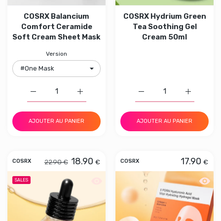
COSRX Balancium
COSRX Hydrium Green
Comfort Ceramide
Tea Soothing Gel
Soft Cream Sheet Mask
Cream 50ml
Version
Augmenter la quantité de COSRX Balancium Comfort C
Augmenter la quantité de COSRX Balanci
Augmenter la quantité 
Augmenter
AJOUTER AU PANIER
AJOUTER AU PANIER
18.90
17.90
22.90 €
€
€
COSRX
COSRX
Aperçu rapide COSRX Full Fit Propoli
Aperçu
SALES