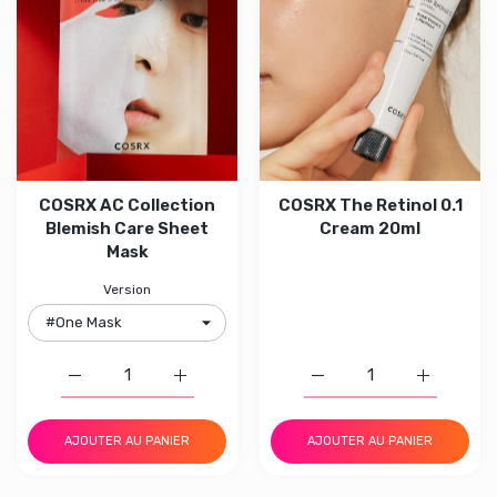
COSRX AC Collection
COSRX The Retinol 0.1
Blemish Care Sheet
Cream 20ml
Mask
Version
Augmenter la quantité de COSRX AC Collection Blemis
Augmenter la quantité de COSRX AC Colle
Augmenter la quantité d
Augmenter 
AJOUTER AU PANIER
AJOUTER AU PANIER