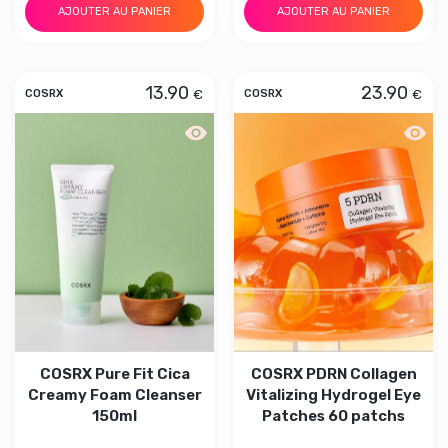
AJOUTER AU PANIER
AJOUTER AU PANIER
13.90
23.90
€
€
COSRX
COSRX
Aperçu rapide COSRX Pure Fit Cica C
Aperçu
COSRX Pure Fit Cica
COSRX PDRN Collagen
Creamy Foam Cleanser
Vitalizing Hydrogel Eye
150ml
Patches 60 patchs