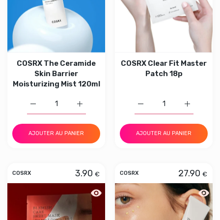
COSRX The Ceramide
COSRX Clear Fit Master
Skin Barrier
Patch 18p
Moisturizing Mist 120ml
Augmenter la quantité de COSRX The Ceramide Skin Barri
Augmenter la quantité de COSRX The Cerami
Augmenter la quantité d
Augmenter 
AJOUTER AU PANIER
AJOUTER AU PANIER
3.90
27.90
€
€
COSRX
COSRX
Aperçu rapide COSRX AC Collection B
Aperçu