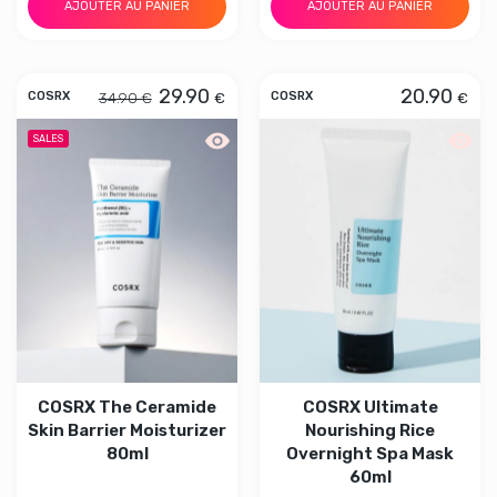
AJOUTER AU PANIER
AJOUTER AU PANIER
29.90
20.90
34.90 €
€
€
COSRX
COSRX
Aperçu rapide COSRX The Ceramide Ski
Aperçu
SALES
COSRX The Ceramide
COSRX Ultimate
Skin Barrier Moisturizer
Nourishing Rice
80ml
Overnight Spa Mask
60ml