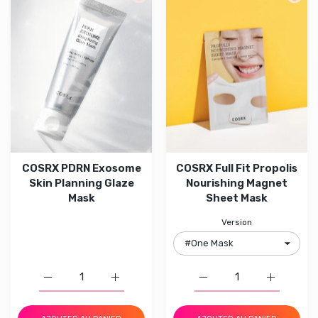
COSRX PDRN Exosome
COSRX Full Fit Propolis
Skin Planning Glaze
Nourishing Magnet
Mask
Sheet Mask
Version
Augmenter la quantité de COSRX PDRN Exosome Skin Pla
Augmenter la quantité de COSRX PDRN Exo
Augmenter la quantité 
Augmenter 