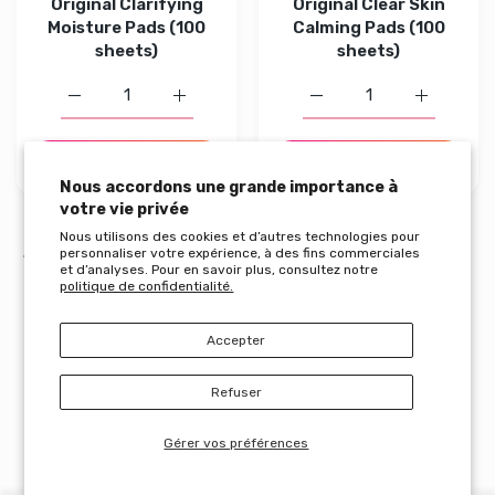
Original Clarifying
Original Clear Skin
Moisture Pads (100
Calming Pads (100
sheets)
sheets)
Augmenter la quantité de COSRX One Step Original Clarif
Augmenter la quantité de COSRX One Step O
Augmenter la quantité d
Augmenter 
AJOUTER AU PANIER
AJOUTER AU PANIER
Nous accordons une grande importance à
votre vie privée
Nous utilisons des cookies et d’autres technologies pour
personnaliser votre expérience, à des fins commerciales
Page précédente
1
…
5
6
7
8
9
et d’analyses. Pour en savoir plus, consultez notre
politique de confidentialité.
Accepter
Refuser
★ POUR ALLER PLUS LOIN
L'UNIVERS DE LA K-BEAUTY
Gérer vos préférences
MINIMALISTE