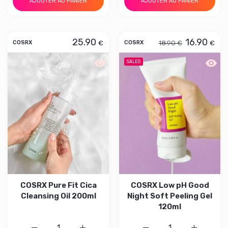
AJOUTER AU PANIER
AJOUTER AU PANIER
25.90
16.90
€
18.90 €
€
COSRX
COSRX
Aperçu rapide COSRX Pure Fit Cica Cle
Aperçu
SALES
COSRX Pure Fit Cica
COSRX Low pH Good
Cleansing Oil 200ml
Night Soft Peeling Gel
120ml