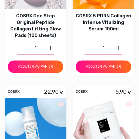
COSRX One Step
COSRX 5 PDRN Collagen
Original Peptide
Intense Vitalizing
Collagen Lifting Glow
Serum 100ml
Pads (100 sheets)
Augmenter la quantité de COSRX One Step Original Pepti
Augmenter la quantité de COSRX One Step O
Augmenter la quantité d
Augmenter 
AJOUTER AU PANIER
AJOUTER AU PANIER
22.90
5.90
€
€
COSRX
COSRX
Aperçu rapide COSRX The Ceramide Skin
Aperçu