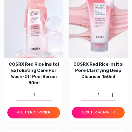
COSRX Red Rice Insitol
COSRX Red Rice Insitol
Exfoliating Care Por
Pore Clarifying Deep
Wash-Off Peel Serum
Cleanser 150ml
80ml
Augmenter la quantité de COSRX Red Rice Insitol Exfoli
Augmenter la quantité de COSRX Red Rice I
Augmenter la quantité d
Augmenter 
AJOUTER AU PANIER
AJOUTER AU PANIER