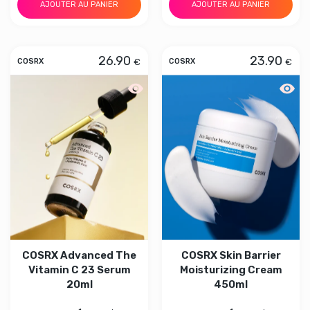
AJOUTER AU PANIER
AJOUTER AU PANIER
26.90
23.90
€
€
COSRX
COSRX
Aperçu rapide COSRX Advanced The V
Aperçu
COSRX Advanced The
COSRX Skin Barrier
Vitamin C 23 Serum
Moisturizing Cream
20ml
450ml