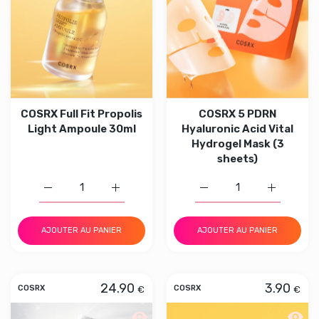
COSRX Full Fit Propolis
COSRX 5 PDRN
Light Ampoule 30ml
Hyaluronic Acid Vital
Hydrogel Mask (3
sheets)
Augmenter la quantité de COSRX Full Fit Propolis Light
Augmenter la quantité de COSRX Full Fit P
Augmenter la quantité d
Augmenter 
AJOUTER AU PANIER
AJOUTER AU PANIER
24.90
3.90
€
€
COSRX
COSRX
Aperçu rapide COSRX PDRN Exosome S
Aperçu